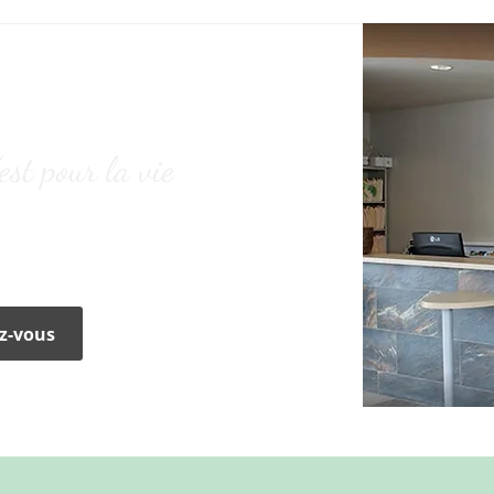
est pour la vie
onfiez-le à une équipe de professionnels
nimale.
z-vous