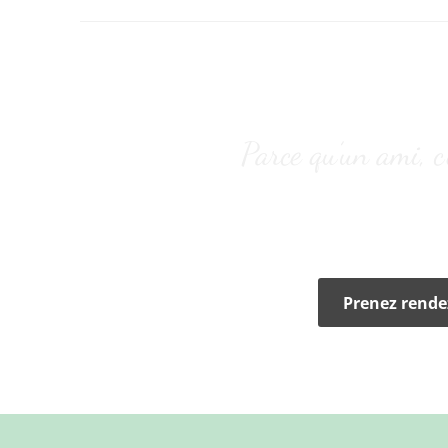
Parce qu’un ami, c’
Si votre animal a besoin de soins médicaux, c
de la santé a
Prenez rende